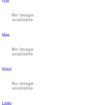
Goal
Mine
Wheel
Limbo