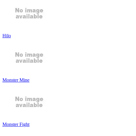
Hilo
Monster Mine
Monster Fight