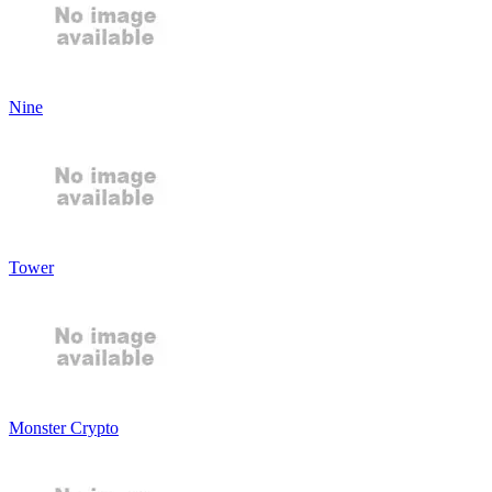
Nine
Tower
Monster Crypto