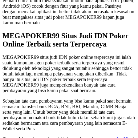
Pemain cuma butuh melaksanakan unduh pada aplikasi IDN poker(
Android/ iOS) cocok dengan fitur yang kamu pakai. Pastinya
dengan memakai aplikasi ini bettor tidak akan merasakan kesusahan
buat mengakses situs judi poker MEGAPOKER99 kapan juga
kamu mau bermain.
MEGAPOKER99 Situs Judi IDN Poker
Online Terbaik serta Terpercaya
MEGAPOKER99 situs judi IDN poker online terpercaya ini ialah
suatu kumpulan agen poker terbaik serta terpercaya yang resmi
didukung oleh teknologi yang sangat mutahir sehingga bettor tidak
butuh takut lagi menimpa pelayanan yang akan diberikan. Tidak
hanya itu situs judi IDN poker terbaik serta terpercaya
MEGAPOKER99 juga memperkenalkan banyak tata cara
pembayaran yang bisa kamu pakai saat bermain.
Sebagian tata cara pembayaran yang bisa kamu pakai saat bermain
semacam transfer bank BCA, BNI, BRI, Mandiri, CIMB Niaga
serta yang lain. Untuk bettor yang tidak memiliki tata cara
pembayaran memakai bank tidak butuh takut sebab kami juga sudah
sediakan bermacam tata cara pembayaran yang lain semacam E-
Wallet serta Pulsa.