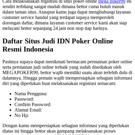
Cara melaksanakan registrasi di situs poker online
mega poker99
ini
sendiri terbilang sangat mudah dimana bettor cuma butuh masuk
dalam taman situs. Ataupun kamu juga dapat menghubungi layanan
customer service handal yang terdapat supaya memperoleh
dorongan daftar, dimana layanan customer service kami akan siap
melayani bettor sepanjang 24 jam non stop tiap harinya.
Daftar Situs Judi IDN Poker Online
Resmi Indonesia
Pastinya supaya dapat menikmati bermacam permainan poker online
serta permainan judi online terbaik yang sudah disediakan oleh
MEGAPOKER99, bettor wajib memiliki suatu akun terlebih dulu di
dalamnya. Hingga pemain wajib mempersiapkan sebagian informasi
diri yang diperlukan buat melaksanakan registrasi semacam:
Nama Pengguna:
Password:
Confirm Password:
Alamat Email:
No Hp:
Dengan kamu mempersiapkan sebagian informasi yang diperlukan
diatas ini hingga bettor akan gampang melaksanakan proses