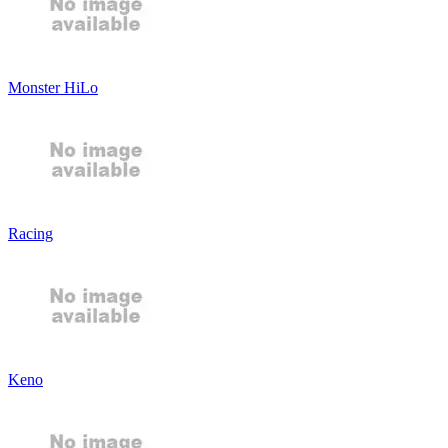
Monster HiLo
Racing
Keno