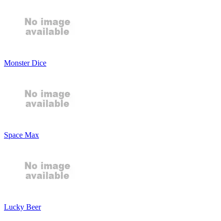
Monster Dice
Space Max
Lucky Beer