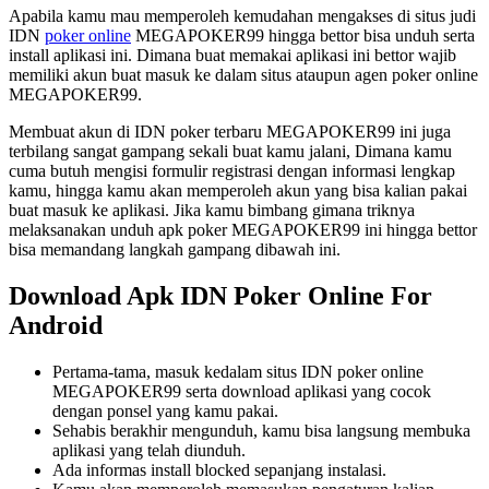
Apabila kamu mau memperoleh kemudahan mengakses di situs judi
IDN
poker online
MEGAPOKER99 hingga bettor bisa unduh serta
install aplikasi ini. Dimana buat memakai aplikasi ini bettor wajib
memiliki akun buat masuk ke dalam situs ataupun agen poker online
MEGAPOKER99.
Membuat akun di IDN poker terbaru MEGAPOKER99 ini juga
terbilang sangat gampang sekali buat kamu jalani, Dimana kamu
cuma butuh mengisi formulir registrasi dengan informasi lengkap
kamu, hingga kamu akan memperoleh akun yang bisa kalian pakai
buat masuk ke aplikasi. Jika kamu bimbang gimana triknya
melaksanakan unduh apk poker MEGAPOKER99 ini hingga bettor
bisa memandang langkah gampang dibawah ini.
Download Apk IDN Poker Online For
Android
Pertama-tama, masuk kedalam situs IDN poker online
MEGAPOKER99 serta download aplikasi yang cocok
dengan ponsel yang kamu pakai.
Sehabis berakhir mengunduh, kamu bisa langsung membuka
aplikasi yang telah diunduh.
Ada informas install blocked sepanjang instalasi.