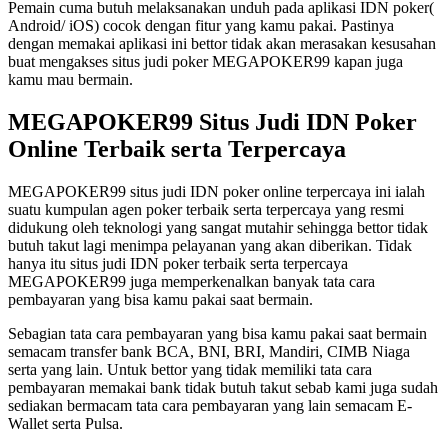
Pemain cuma butuh melaksanakan unduh pada aplikasi IDN poker(
Android/ iOS) cocok dengan fitur yang kamu pakai. Pastinya
dengan memakai aplikasi ini bettor tidak akan merasakan kesusahan
buat mengakses situs judi poker MEGAPOKER99 kapan juga
kamu mau bermain.
MEGAPOKER99 Situs Judi IDN Poker
Online Terbaik serta Terpercaya
MEGAPOKER99 situs judi IDN poker online terpercaya ini ialah
suatu kumpulan agen poker terbaik serta terpercaya yang resmi
didukung oleh teknologi yang sangat mutahir sehingga bettor tidak
butuh takut lagi menimpa pelayanan yang akan diberikan. Tidak
hanya itu situs judi IDN poker terbaik serta terpercaya
MEGAPOKER99 juga memperkenalkan banyak tata cara
pembayaran yang bisa kamu pakai saat bermain.
Sebagian tata cara pembayaran yang bisa kamu pakai saat bermain
semacam transfer bank BCA, BNI, BRI, Mandiri, CIMB Niaga
serta yang lain. Untuk bettor yang tidak memiliki tata cara
pembayaran memakai bank tidak butuh takut sebab kami juga sudah
sediakan bermacam tata cara pembayaran yang lain semacam E-
Wallet serta Pulsa.