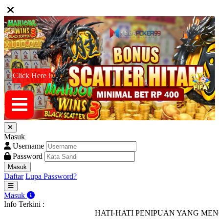
Click Here !
Masuk
Username
Password
Masuk
Daftar
Lupa Password?
Masuk
Info Terkini :
HATI-HATI PENIPUAN YANG MENG