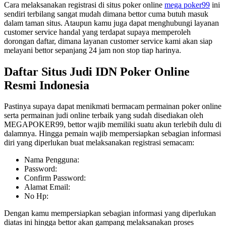
Cara melaksanakan registrasi di situs poker online
mega poker99
ini
sendiri terbilang sangat mudah dimana bettor cuma butuh masuk
dalam taman situs. Ataupun kamu juga dapat menghubungi layanan
customer service handal yang terdapat supaya memperoleh
dorongan daftar, dimana layanan customer service kami akan siap
melayani bettor sepanjang 24 jam non stop tiap harinya.
Daftar Situs Judi IDN Poker Online
Resmi Indonesia
Pastinya supaya dapat menikmati bermacam permainan poker online
serta permainan judi online terbaik yang sudah disediakan oleh
MEGAPOKER99, bettor wajib memiliki suatu akun terlebih dulu di
dalamnya. Hingga pemain wajib mempersiapkan sebagian informasi
diri yang diperlukan buat melaksanakan registrasi semacam:
Nama Pengguna:
Password:
Confirm Password:
Alamat Email:
No Hp:
Dengan kamu mempersiapkan sebagian informasi yang diperlukan
diatas ini hingga bettor akan gampang melaksanakan proses