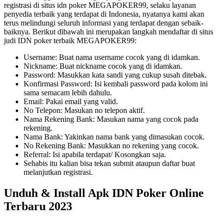
registrasi di situs idn poker MEGAPOKER99, selaku layanan
penyedia terbaik yang terdapat di Indonesia, nyatanya kami akan
terus melindungi seluruh informasi yang terdapat dengan sebaik-
baiknya. Berikut dibawah ini merupakan langkah mendaftar di situs
judi IDN poker terbaik MEGAPOKER99:
Username: Buat nama username cocok yang di idamkan.
Nickname: Buat nickname cocok yang di idamkan.
Password: Masukkan kata sandi yang cukup susah ditebak.
Konfirmasi Password: Isi kembali password pada kolom ini
sama semacam lebih dahulu.
Email: Pakai email yang valid.
No Telepon: Masukan no telepon aktif.
Nama Rekening Bank: Masukan nama yang cocok pada
rekening.
Nama Bank: Yakinkan nama bank yang dimasukan cocok.
No Rekening Bank: Masukkan no rekening yang cocok.
Referral: Isi apabila terdapat/ Kosongkan saja.
Sehabis itu kalian bisa tekan submit ataupun daftar buat
melanjutkan registrasi.
Unduh & Install Apk IDN Poker Online
Terbaru 2023