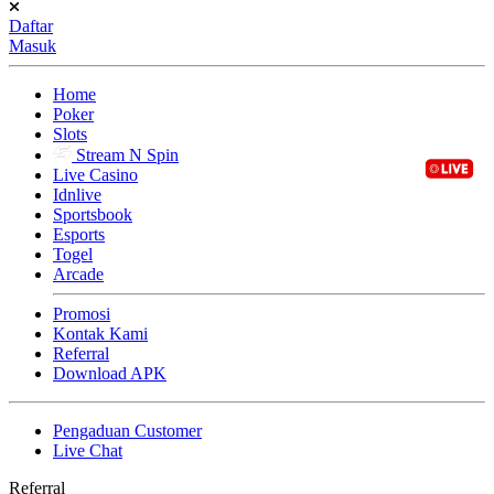
Daftar
Masuk
Home
Poker
Slots
Stream N Spin
Live Casino
Idnlive
Sportsbook
Esports
Togel
Arcade
Promosi
Kontak Kami
Referral
Download APK
Pengaduan Customer
Live Chat
Referral