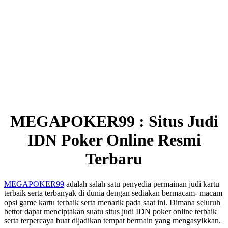
MEGAPOKER99 : Situs Judi
IDN Poker Online Resmi
Terbaru
MEGAPOKER99
adalah salah satu penyedia permainan judi kartu
terbaik serta terbanyak di dunia dengan sediakan bermacam- macam
opsi game kartu terbaik serta menarik pada saat ini. Dimana seluruh
bettor dapat menciptakan suatu situs judi IDN poker online terbaik
serta terpercaya buat dijadikan tempat bermain yang mengasyikkan.