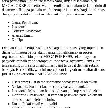
serta permainan judi online terbaik yang sudah disediakan oleh
MEGAPOKER99, bettor wajib memiliki suatu akun terlebih dulu di
dalamnya. Hingga pemain wajib mempersiapkan sebagian informasi
diri yang diperlukan buat melaksanakan registrasi semacam:
Nama Pengguna:
Password:
Confirm Password:
Alamat Email:
No Hp:
Dengan kamu mempersiapkan sebagian informasi yang diperlukan
diatas ini hingga bettor akan gampang melaksanakan proses
registrasi di situs idn poker MEGAPOKER99, selaku layanan
penyedia terbaik yang terdapat di Indonesia, nyatanya kami akan
terus melindungi seluruh informasi yang terdapat dengan sebaik-
baiknya. Berikut dibawah ini merupakan langkah mendaftar di situs
judi IDN poker terbaik MEGAPOKER99:
Username: Buat nama username cocok yang di idamkan.
Nickname: Buat nickname cocok yang di idamkan.
Password: Masukkan kata sandi yang cukup susah ditebak.
Konfirmasi Password: Isi kembali password pada kolom ini
sama semacam lebih dahulu.
Email: Pakai email yang valid.