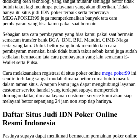
didukung oleh teknologi yang sangat mutahir sehingga bettor tidak
butuh takut lagi menimpa pelayanan yang akan diberikan. Tidak
hanya itu situs judi IDN poker terbaik serta terpercaya
MEGAPOKER99 juga memperkenalkan banyak tata cara
pembayaran yang bisa kamu pakai saat bermain.
Sebagian tata cara pembayaran yang bisa kamu pakai saat bermain
semacam transfer bank BCA, BNI, BRI, Mandiri, CIMB Niaga
serta yang lain. Untuk bettor yang tidak memiliki tata cara
pembayaran memakai bank tidak butuh takut sebab kami juga sudah
sediakan bermacam tata cara pembayaran yang lain semacam E-
Wallet serta Pulsa.
Cara melaksanakan registrasi di situs poker online
mega poker99
ini
sendiri terbilang sangat mudah dimana bettor cuma butuh masuk
dalam taman situs. Ataupun kamu juga dapat menghubungi layanan
customer service handal yang terdapat supaya memperoleh
dorongan daftar, dimana layanan customer service kami akan siap
melayani bettor sepanjang 24 jam non stop tiap harinya.
Daftar Situs Judi IDN Poker Online
Resmi Indonesia
Pastinya supaya dapat menikmati bermacam permainan poker online