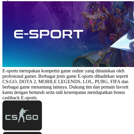
E-sports merupakan kompetisi game online yang dimainkan oleh
profesional gamer. Berbagai jenis game E-sports dihadirkan seperti
CS:GO, DOTA 2, MOBILE LEGENDS, LOL, PUBG, FIFA dan
berbagai game menantang lainnya. Dukung tim dan pemain favorit
kamu dengan bertaruh serta raih kesempatan mendapatkan bonus
cashback E-sports.