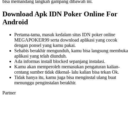
bisa memandang langkah gampang dibawah ini.
Download Apk IDN Poker Online For
Android
Pertama-tama, masuk kedalam situs IDN poker online
MEGAPOKER99 serta download aplikasi yang cocok
dengan ponsel yang kamu pakai.
Sehabis berakhir mengunduh, kamu bisa langsung membuka
aplikasi yang telah diunduh.
Ada informas install blocked sepanjang instalasi.
Kamu akan memperoleh memasukan pengaturan kalian-
centang sumber tidak dikenal- lalu kalian bisa tekan Ok.
Tidak hanya itu, kamu juga bisa menginstal ulang buat
menunggu penginstalan berakhir.
Partner