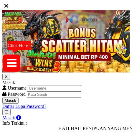
Click Here !
Masuk
Username
Password
Masuk
Daftar
Lupa Password?
Masuk
Info Terkini :
HATI-HATI PENIPUAN YANG MEN